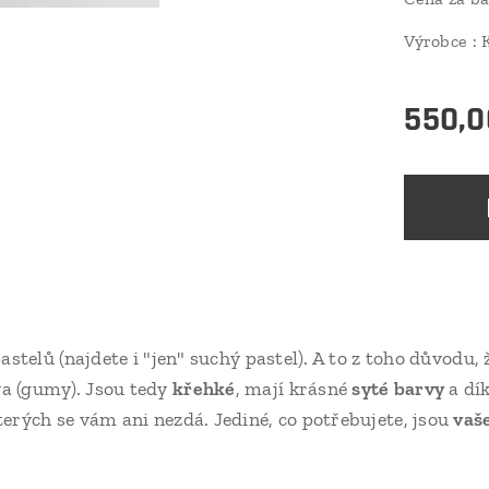
Výrobce 
550,0
astelů (najdete i "jen" suchý pastel). A to z toho důvodu,
a (gumy). Jsou tedy
křehké
, mají krásné
syté barvy
a dík
erých se vám ani nezdá. Jediné, co potřebujete, jsou
vaš