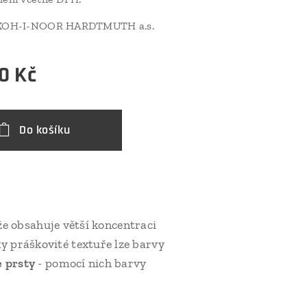
: KOH-I-NOOR HARDTMUTH a.s.
0
Kč
Do košíku
 že obsahuje větší koncentraci
y práškovité textuře lze barvy
e prsty
- pomocí nich barvy