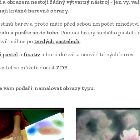
 a obrazem nestojí žádný výtvarný nástroj - jen vy, vaš
kají krásné barevné obrazy.
dstínů barev a proto máte před sebou nespočet množství
alu a pusťte se do toho
. Pomocí hrany suchého pastelu 
chvíli sáhne po
t
vrdých pastelech
.
ý pastel
a
fixativ
a hurá do světa neuvěřitelných barev.
pastel se můžete dočíst
ZDE
.
se vám podaří namalovat obrazy typu: