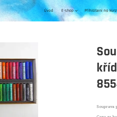
Úvod
E-shop
Přihlášení na kur
Sou
kří
855
Souprava 
Cena za ba