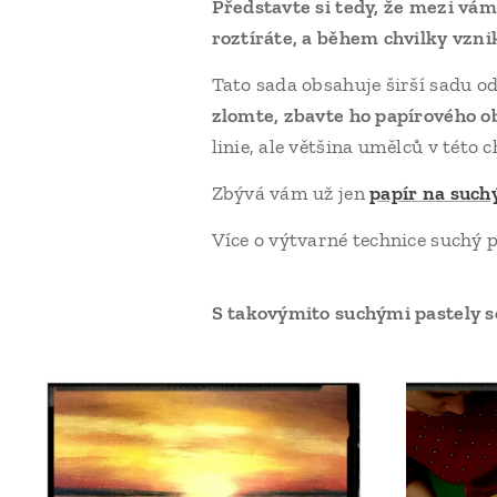
Představte si tedy, že mezi vámi
roztíráte, a během chvilky vzni
Tato sada obsahuje širší sadu o
zlomte, zbavte ho papírového ob
linie, ale většina umělců v této 
Zbývá vám už jen
papír na such
Více o výtvarné technice suchý 
S takovýmito suchými pastely 