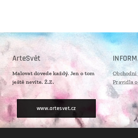
ArteSvět
INFORM
Malovat dovede každý. Jen o tom
Obchodní
ještě nevíte. Ž.Z.
Pravidla 
www.artesvet.cz