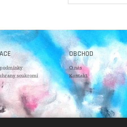
ACE
OBCHOD
 podmínky
O nás
ochrany soukromí
Kontakt