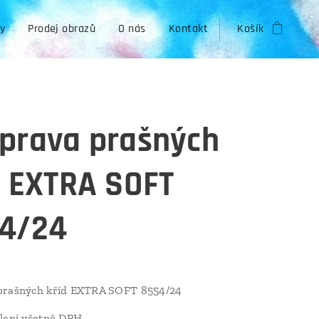
zy
Prodej obrazů
O nás
Kontakt
Košík
prava prašných
d EXTRA SOFT
4/24
prašných kříd EXTRA SOFT 8554/24
lení včetně DPH.