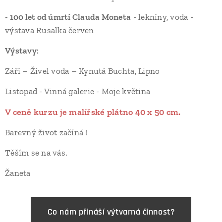
- 100 let od úmrtí Clauda Moneta
- lekníny, voda -
výstava Rusalka červen
Výstavy:
Září – Živel voda – Kynutá Buchta, Lipno
Listopad - Vinná galerie - Moje květina
V ceně kurzu je malířské plátno 40 x 50 cm.
Barevný život začíná !
Těším se na vás.
Žaneta
Co nám přináší výtvarná činnost?