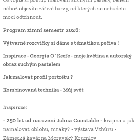
Osvojíte si postup malování suchými pastely, během
něhož objevíte zářivé barvy, od kterých se nebudete
moci odtrhnout.
Program zimní semestr 2026:
Výtvarné rozcvičky si dáme s tématikou pečiva !
Inspirace - Georgia O´Keefe - moje květina a autorský
obraz suchým pastelem
Jak malovat profil portrétu ?
Kombinovaná technika - Můj svět
Inspirace:
- 250 let od narození Johna Constable -
krajina a jak
namalovat oblohu, mraky? - výstava Vzhůru -
Zámecká kavárna Moravský Krumlov