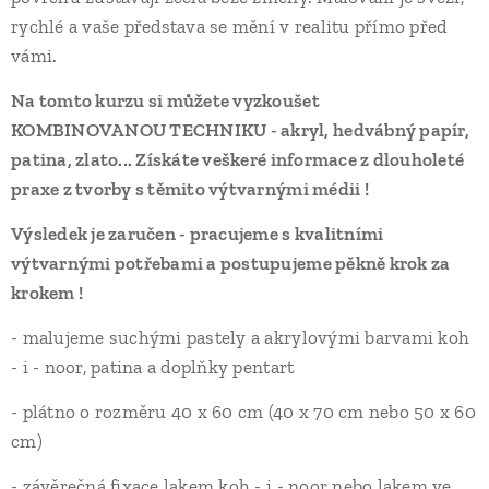
rychlé a vaše představa se mění v realitu přímo před
vámi.
Na tomto kurzu si můžete vyzkoušet
KOMBINOVANOU TECHNIKU - akryl, hedvábný papír,
patina, zlato... Získáte veškeré informace z dlouholeté
praxe z tvorby s těmito výtvarnými médii !
Výsledek je zaručen - pracujeme s kvalitními
výtvarnými potřebami a postupujeme pěkně krok za
krokem !
- malujeme suchými pastely a akrylovými barvami koh
- i - noor, patina a doplňky pentart
- plátno o rozměru 40 x 60 cm (40 x 70 cm nebo 50 x 60
cm)
- závěrečná fixace lakem koh - i - noor nebo lakem ve