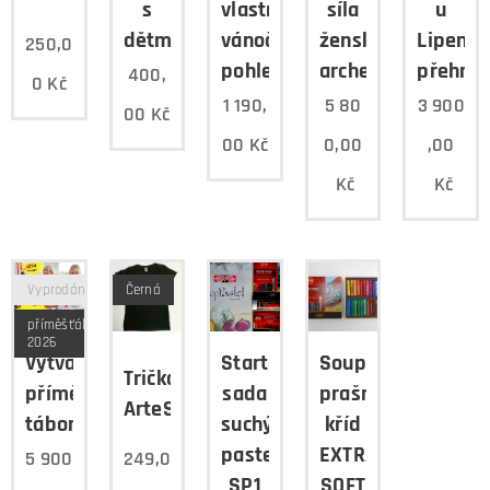
s
vlastní
síla
u
dětmi
vánoční
ženských
Lipensk
250,0
pohlednici
archetypů
přehra
400,
0
Kč
1 190,
5 80
3 900
00
Kč
00
Kč
0,00
,00
Kč
Kč
Vyprodáno
Černá
příměšťák
2026
Výtvarný
Startovací
Souprava
Tričko
příměstský
sada
prašných
ArteSvět
tábor
suchý
kříd
pastel
EXTRA
5 900
249,0
SP1
SOFT