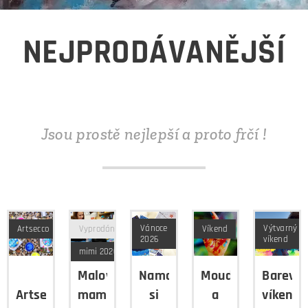
NEJPRODÁVANĚJŠÍ
Jsou prostě nejlepší a proto frčí !
Vánoce
Výtvarný
Artsecco
Vyprodáno
Víkend
2026
víkend
mimi 2026
Malování
Namalujte
Moudrost
Barevn
Artsecco
maminek
si
a
víkend