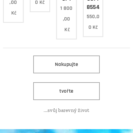
,00
0
Kč
8554/24
1 800
Kč
550,0
,00
0
Kč
Kč
Nakupujte
tvořte
...svůj barevný život