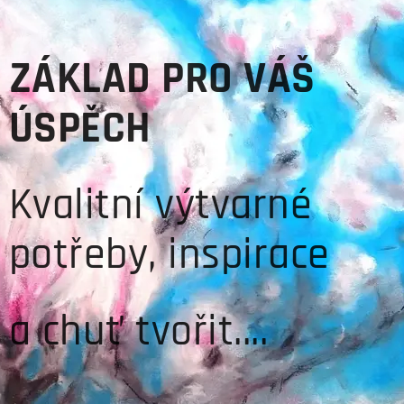
ZÁKLAD PRO VÁŠ
ÚSPĚCH
Kvalitní výtvarné
potřeby, inspirace
a chuť tvořit....