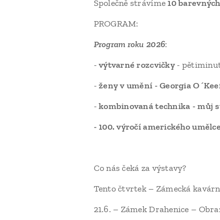
Společně strávíme
10
barevných
PROGRAM:
Program roku 2026
:
-
výtvarné rozcvičky
- pětiminu
-
ženy v umění - Georgia O´Kee
-
kombinovaná technika - můj s
- 100. výročí amerického umělc
Co nás čeká za výstavy?
Tento čtvrtek – Zámecká kavárn
21.6. – Zámek Drahenice – Obra