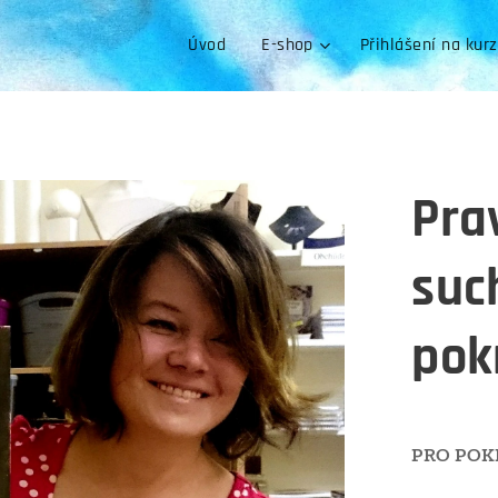
Úvod
E-shop
Přihlášení na kur
Pra
suc
pokr
PRO POKR