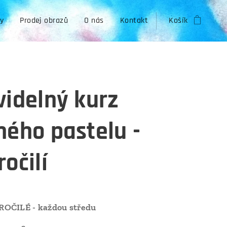
zy
Prodej obrazů
O nás
Kontakt
Košík
videlný kurz
hého pastelu -
očilí
OČILÉ - každou středu