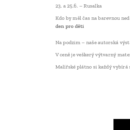
23. a 25.6. – Rusalka
Kdo by měl čas na barevnou nedě
den pro děti
Na podzim – naše autorská výsta
V ceně je veškerý výtvarný mater
Malířské plátno si každý vybírá 