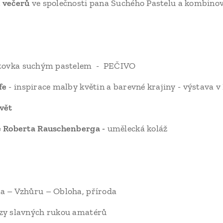
 večerů
ve společnosti pana Suchého Pastelu a kombino
tovka suchým pastelem - PEČIVO
fe
- inspirace malby květin a barevné krajiny - výstava v
vět
e
Roberta Rauschenberga -
umělecká koláž
a – Vzhůru – Obloha, příroda
zy slavných rukou amatérů