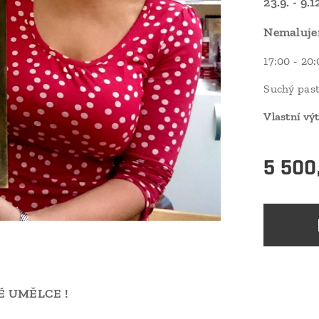
23.9. - 9.
Nemalujem
17:00 - 20
Suchý past
Vlastní výt
5 500
É UMĚLCE !