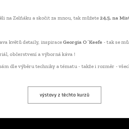
li na Zelňáku a skočit za mnou, tak můžete
24.5. na Mis
va květů detaily, inspirace
Georgia O´Keefe
- tak se mů
iál, občerstvení a výborná káva !
sám dle výběru techniky a tématu - takže i rozměr - všech
výstavy z těchto kurzů