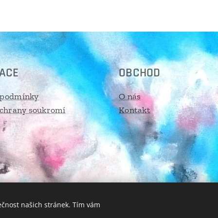
ACE
OBCHOD
 podmínky
O nás
ochrany soukromí
Kontakt
ečnost našich stránek. Tím vám