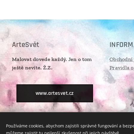
ArteSvět
INFORM
Malovat dovede každý. Jen o tom
Obchodní
ještě nevíte. Ž.Z.
Pravidla 
www.artesvet.cz
Používáme cookies, abychom zajistili správné fungování a bezp
můžeme zajistit tu nejlepší zkušenost při jejich návštěvě.