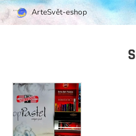
ArteSvět-eshop
S