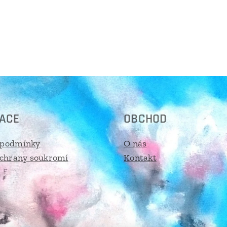
ACE
OBCHOD
 podmínky
O nás
ochrany soukromí
Kontakt