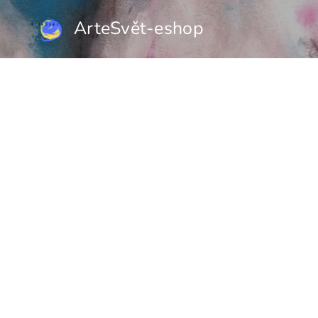
ArteSvět-eshop