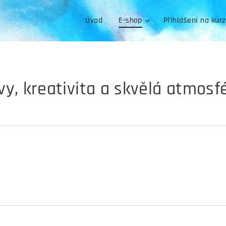
Úvod
E-shop
Přihlášení na kur
vy, kreativita a skvělá atmosfé