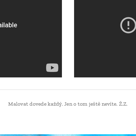
Malovat dovede každý. Jen o tom ještě nevíte. Ž.Z.