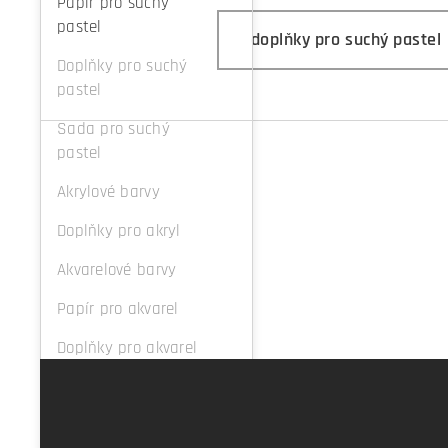
Papír pro suchý
pastel
doplňky pro suchý pastel
Doplňky pro suchý
pastel
Sada pro suchý
pastel
Akrylové barvy
Doplňky pro akryl
Akvarelové barvy
Papír pro akvarel
Doplňky pro akvarel
Příslušenství
Prodej kurzů