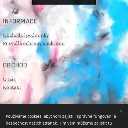
INFORMACE
Obchodní podmínky
Pravidla ochrany soukromí
OBCHOD
O nás
Kontakt
E-mail:
eshop@artesvet,cz
Telefon: +420 608 618 788
Používáme cookies, abychom zajistili správné fungování a
bezpečnost našich stránek. Tím vám můžeme zajistit tu