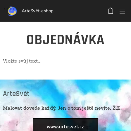
ArteSvět-eshop
OBJEDNÁVKA
Vložte svůj text...
ArteSvět
Malovat dovede každý. Jen o tom ještě nevíte. Ž.Z.
www.artesvet.cz